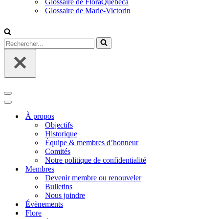
Glossaire de FloraQuebeca
Glossaire de Marie-Victorin
Rechercher...
Menu
de
Menu
navigation
de
À propos
navigation
Objectifs
Historique
Équipe & membres d’honneur
Comités
Notre politique de confidentialité
Membres
Devenir membre ou renouveler
Bulletins
Nous joindre
Évènements
Flore