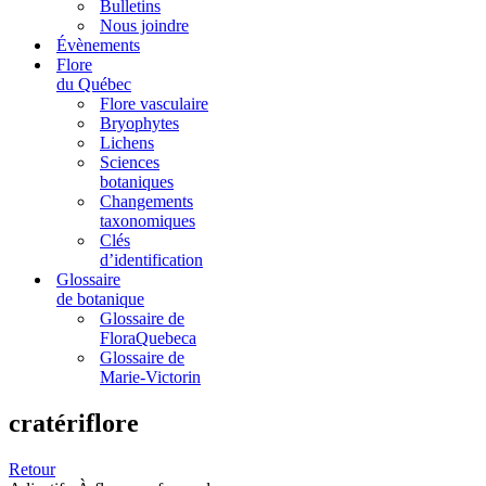
Bulletins
Nous joindre
Évènements
Flore
du Québec
Flore vasculaire
Bryophytes
Lichens
Sciences
botaniques
Changements
taxonomiques
Clés
d’identification
Glossaire
de botanique
Glossaire de
FloraQuebeca
Glossaire de
Marie-Victorin
cratériflore
Retour