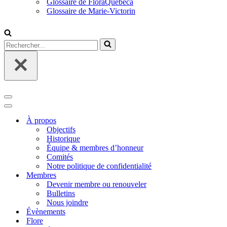
Glossaire de FloraQuebeca
Glossaire de Marie-Victorin
Rechercher...
Menu
de
Menu
navigation
de
À propos
navigation
Objectifs
Historique
Équipe & membres d’honneur
Comités
Notre politique de confidentialité
Membres
Devenir membre ou renouveler
Bulletins
Nous joindre
Évènements
Flore