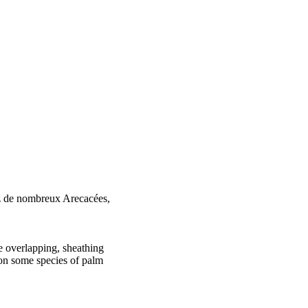
hez de nombreux Arecacées,
e overlapping, sheathing
 on some species of palm