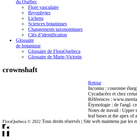
du Québec
Flore vasculaire
Bryophytes
Lichens
Sciences botaniques
Changements taxonomiques
Clés d’identification
Glossaire
de botanique
Glossaire de FloraQuebeca
Glossaire de Marie-Victorin
crownshaft
Retour
Inconnu :
couronne élargi
Cycadacées et chez certa
Références :
www.merriam
Étymologie :
de l'angl. c
Notes de travail :
Upper s
leaf bases at the apex of
Tous droits réservés | Site web maintenu par l
FloraQuebeca © 2022