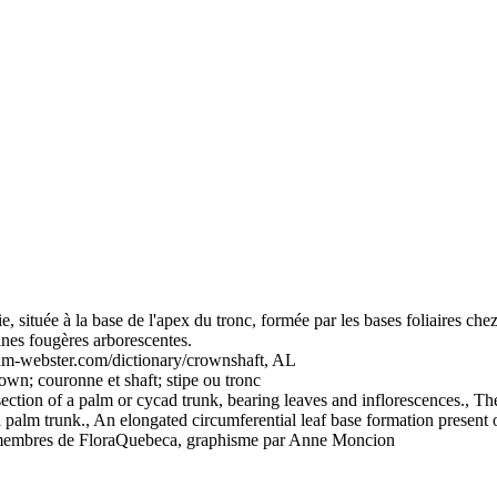
e, située à la base de l'apex du tronc, formée par les bases foliaires c
ines fougères arborescentes.
-webster.com/dictionary/crownshaft, AL
rown; couronne et shaft; stipe ou tronc
ection of a palm or cycad trunk, bearing leaves and inflorescences., Th
 a palm trunk., An elongated circumferential leaf base formation present
es membres de FloraQuebeca, graphisme par Anne Moncion