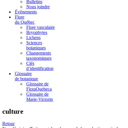
Bulletins
Nous joindre
Évènements
Flore
du Québec
Flore vasculaire
Bryophytes
Lichens
Sciences
botaniques
Changements
taxonomiques
Clés
d’identification
Glossaire
de botanique
Glossaire de
FloraQuebeca
Glossaire de
Marie-Victorin
culture
Retour