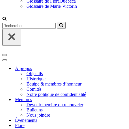
Glossaire de FloraQuebeca
Glossaire de Marie-Victorin
Rechercher...
Menu
de
Menu
navigation
de
À propos
navigation
Objectifs
Historique
Équipe & membres d’honneur
Comités
Notre politique de confidentialité
Membres
Devenir membre ou renouveler
Bulletins
Nous joindre
Évènements
Flore