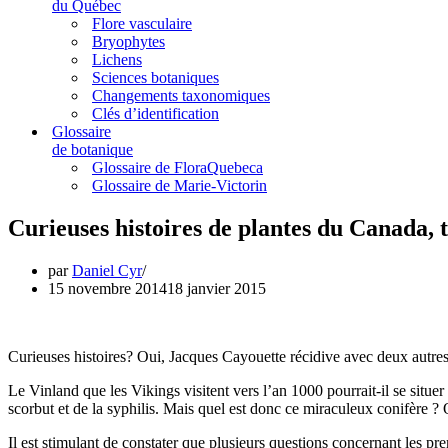
du Québec
Flore vasculaire
Bryophytes
Lichens
Sciences botaniques
Changements taxonomiques
Clés d’identification
Glossaire
de botanique
Glossaire de FloraQuebeca
Glossaire de Marie-Victorin
Curieuses histoires de plantes du Canada, 
par
Daniel Cyr
15 novembre 2014
18 janvier 2015
Curieuses histoires? Oui, Jacques Cayouette récidive avec deux autre
Le Vinland que les Vikings visitent vers l’an 1000 pourrait-il se situe
scorbut et de la syphilis. Mais quel est donc ce miraculeux conifère 
Il est stimulant de constater que plusieurs questions concernant les pr