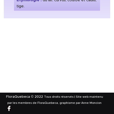
Étymologie :
du lat. curvus, courbe et caulis,
tige.
FloraQuebeca © 2022
Tous droits réservés | Site web maintenu
par les membres de FloraQuebeca, graphisme par Anne Moncion