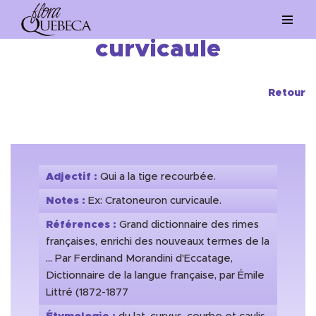
Aller
curvicaule
au
contenu
Retour
Adjectif :
Qui a la tige recourbée.
Notes :
Ex: Cratoneuron curvicaule.
Références :
Grand dictionnaire des rimes
françaises, enrichi des nouveaux termes de la
... Par Ferdinand Morandini d'Eccatage,
Dictionnaire de la langue française, par Émile
Littré (1872-1877