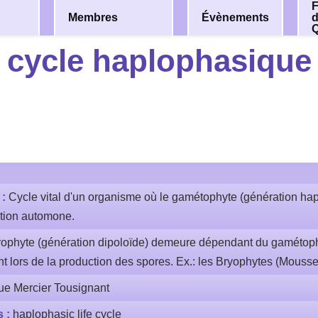
F
Membres
Évènements
cycle haplophasique
 :
Cycle vital d'un organisme où le gamétophyte (génération hap
ation automone.
rophyte (génération dipoloïde) demeure dépendant du gamétop
ant lors de la production des spores. Ex.: les Bryophytes (Mousse
ue Mercier Tousignant
s :
haplophasic life cycle