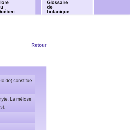
lore
Glossaire
du
de
Québec
botanique
Retour
loïde) constitue
hyte. La méiose
s).