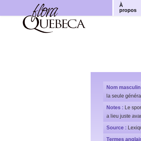
À
propos
Aller
au
contenu
Nom masculin
la seule génér
Notes :
Le spo
a lieu juste av
Source :
Lexiq
Termes anglai