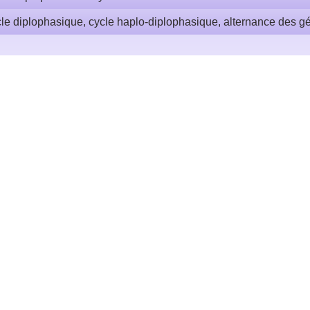
le diplophasique, cycle haplo-diplophasique, alternance des g