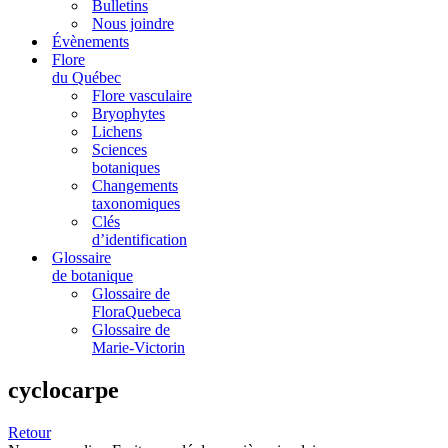
Bulletins
Nous joindre
Évènements
Flore
du Québec
Flore vasculaire
Bryophytes
Lichens
Sciences
botaniques
Changements
taxonomiques
Clés
d’identification
Glossaire
de botanique
Glossaire de
FloraQuebeca
Glossaire de
Marie-Victorin
cyclocarpe
Retour