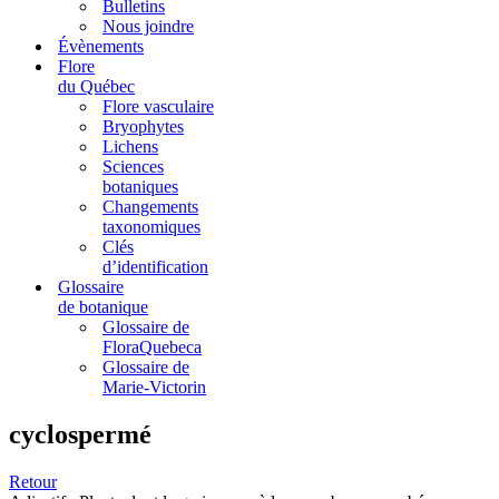
Bulletins
Nous joindre
Évènements
Flore
du Québec
Flore vasculaire
Bryophytes
Lichens
Sciences
botaniques
Changements
taxonomiques
Clés
d’identification
Glossaire
de botanique
Glossaire de
FloraQuebeca
Glossaire de
Marie-Victorin
cyclospermé
Retour