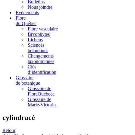
Bulletins
Nous joindre
Évènements
Flore
du Québec
Flore vasculaire
Bryophytes
Lichens
Sciences
botaniques
Changements
taxonomiques
Clés
d’identification
Glossaire
de botanique
Glossaire de
FloraQuebeca
Glossaire de
Marie-Victorin
cylindracé
Retour