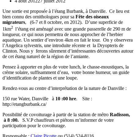
4 août 2012
27 juillet 2012
Une sortie est proposée à l’étang Burbank, à Danville. Ce lieu est
bien connu des ornithologues pour sa
Fête des oiseaux
migrateurs
, (6-7 et 8 octobre, en 2012). D’une superficie de
2
1km
l’étang est aménagé avec une grande passerelle de 290 m de
longueur, ce qui nous permettra de nous approcher de l’herbier
aquatique. Un sentier d’environ 4km en fait le tour. On y observera
l’Angelica sylvestris, une introduite récente et la Dryopteris de
Clinton. Nous y ferons sûrement d’intéressantes découvertes autour
de cet étang naturel de la région de l’amiante.
Pensez à apporter en plus de votre lunch, le chasse-moustiques, la
crème solaire, suffisamment d’eau, votre bonne humeur, un guide
d’identification de plantes et une loupe.
Rendez-vous au centre d’interprétation de la nature de Danville :
150 rue Water, Danville à
10 :00 hre
. Site :
http://etangburbank.ca/
Possibilité de covoiturage à partir de la station de métro
Radisson,
à 8 :00.
S.V.P chauffeurs et piétons m’informer de votre
participation pour le covoiturage.
Responsable :
Claire Picotte
ou (514) 524-8116