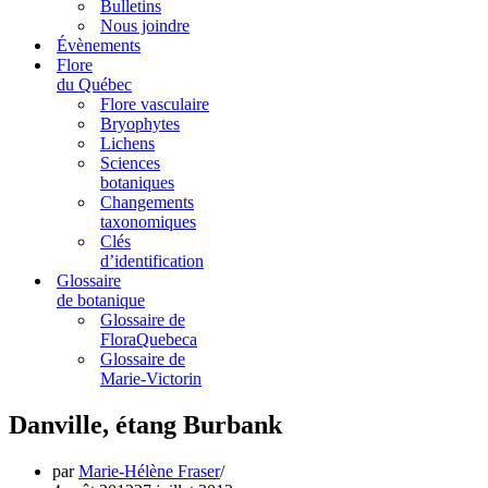
Bulletins
Nous joindre
Évènements
Flore
du Québec
Flore vasculaire
Bryophytes
Lichens
Sciences
botaniques
Changements
taxonomiques
Clés
d’identification
Glossaire
de botanique
Glossaire de
FloraQuebeca
Glossaire de
Marie-Victorin
Danville, étang Burbank
par
Marie-Hélène Fraser