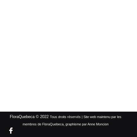
FloraQuebeca © 2022
Tous droits réservés | Site web maintenu par les
membres de FloraQuebeca, graphisme par Anne Moncion