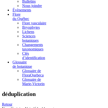
Bulletins
Nous joindre
Évènements
Flore
du Québec
Flore vasculaire
Bryophytes
Lichens
Sciences
botaniques
Changements
taxonomiques
Clés
d’identification
Glossaire
de botanique
Glossaire de
FloraQuebeca
Glossaire de
Marie-Victorin
déduplication
Retour