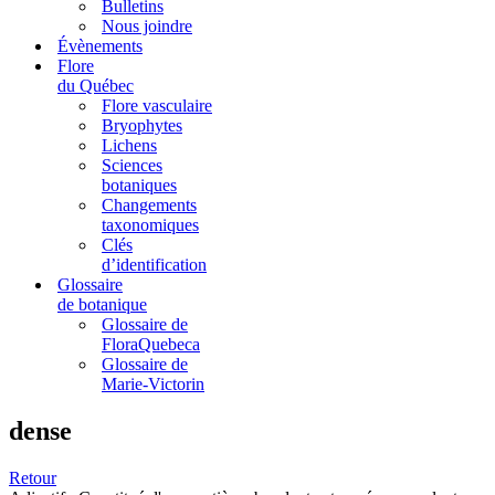
Bulletins
Nous joindre
Évènements
Flore
du Québec
Flore vasculaire
Bryophytes
Lichens
Sciences
botaniques
Changements
taxonomiques
Clés
d’identification
Glossaire
de botanique
Glossaire de
FloraQuebeca
Glossaire de
Marie-Victorin
dense
Retour