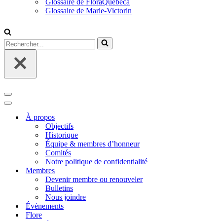
Glossaire de FloraQuebeca
Glossaire de Marie-Victorin
Rechercher...
Menu
de
Menu
navigation
de
À propos
navigation
Objectifs
Historique
Équipe & membres d’honneur
Comités
Notre politique de confidentialité
Membres
Devenir membre ou renouveler
Bulletins
Nous joindre
Évènements
Flore