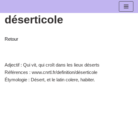
déserticole
Aller
au
contenu
Retour
Adjectif :
Qui vit, qui croît dans les lieux déserts
Références :
www.cnrtl.fr/definition/déserticole
Étymologie :
Désert, et le latin colere, habiter.