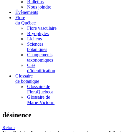
Bulletins
Nous joindre
Évènements
Flore
du Québec
Flore vasculaire
Bryophytes
Lichens
Sciences
botaniques
Changements
taxonomiques
Clés
d’identification
Glossaire
de botanique
Glossaire de
FloraQuebeca
Glossaire de
Marie-Victorin
désinence
Retour