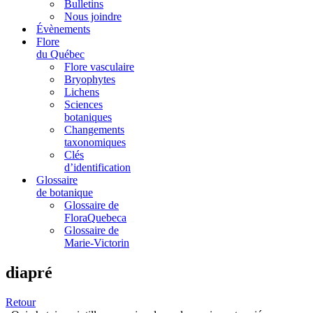
Bulletins
Nous joindre
Évènements
Flore
du Québec
Flore vasculaire
Bryophytes
Lichens
Sciences
botaniques
Changements
taxonomiques
Clés
d’identification
Glossaire
de botanique
Glossaire de
FloraQuebeca
Glossaire de
Marie-Victorin
diapré
Retour