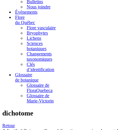
Bulletins
Nous joindre
Évènements
Flore
du Québec
Flore vasculaire
Bryophytes
Lichens
Sciences
botaniques
Changements
taxonomiques
Clés
d’identification
Glossaire
de botanique
Glossaire de
FloraQuebeca
Glossaire de
Marie-Victorin
dichotome
Retour