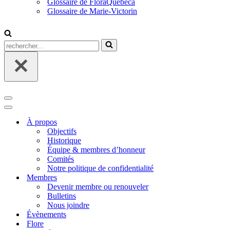
Glossaire de FloraQuebeca
Glossaire de Marie-Victorin
Rechercher...
Menu
de
Menu
navigation
de
À propos
navigation
Objectifs
Historique
Équipe & membres d’honneur
Comités
Notre politique de confidentialité
Membres
Devenir membre ou renouveler
Bulletins
Nous joindre
Évènements
Flore