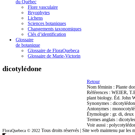
du Québec
Flore vasculaire
Bryophytes
Lichens
Sciences botaniques
Changements taxonomiques
Clés d’identification
Glossaire
de botanique
Glossaire de FloraQuebeca
Glossaire de Marie-Victorin
dicotylédone
Retour
Nom féminin :
Plante do
Références :
WEIER, T.E
plant biology. Éd. John 
Synonymes :
dicotylédon
Antonymes :
monocotylé
Étymologie :
gr. di, deux
Termes anglais :
dicotyle
Voir aussi :
polycotylédo
Tous droits réservés | Site web maintenu par l
FloraQuebeca © 2022