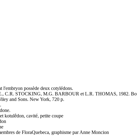
nt l'embryon possède deux cotylédons.
., C.R. STOCKING, M.G. BARBOUR et L.R. THOMAS, 1982. Botany 
Wiley and Sons. New York, 720 p.
.
done.
 et kotulêdon, cavité, petite coupe
don
ne
es membres de FloraQuebeca, graphisme par Anne Moncion