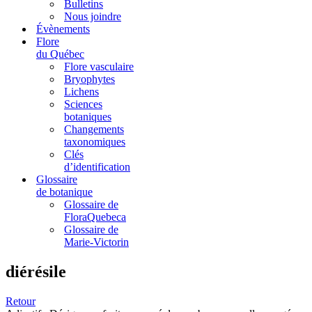
Bulletins
Nous joindre
Évènements
Flore
du Québec
Flore vasculaire
Bryophytes
Lichens
Sciences
botaniques
Changements
taxonomiques
Clés
d’identification
Glossaire
de botanique
Glossaire de
FloraQuebeca
Glossaire de
Marie-Victorin
diérésile
Retour