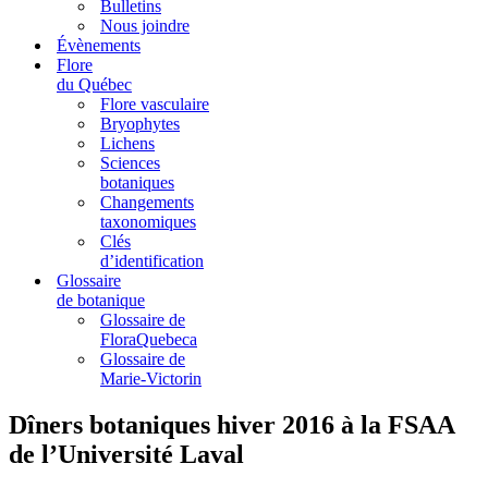
Bulletins
Nous joindre
Évènements
Flore
du Québec
Flore vasculaire
Bryophytes
Lichens
Sciences
botaniques
Changements
taxonomiques
Clés
d’identification
Glossaire
de botanique
Glossaire de
FloraQuebeca
Glossaire de
Marie-Victorin
Dîners botaniques hiver 2016 à la FSAA
de l’Université Laval