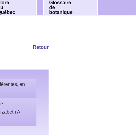
lore
Glossaire
du
de
Québec
botanique
Retour
férentes, en
ue
izabeth A.