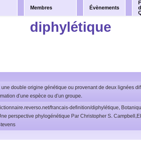
F
Membres
Évènements
diphylétique
 une double origine génétique ou provenant de deux lignées dif
ormation d'une espèce ou d'un groupe.
ictionnaire.reverso.net/francais-definition/diphylétique, Botaniq
Une perspective phylogénétique Par Christopher S. Campbell,El
Stevens