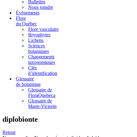
Bulletins
Nous joindre
Évènements
Flore
du Québec
Flore vasculaire
Bryophytes
Lichens
Sciences
botaniques
Changements
taxonomiques
Clés
d’identification
Glossaire
de botanique
Glossaire de
FloraQuebeca
Glossaire de
Marie-Victorin
diplobionte
Retour