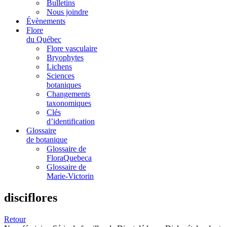
Bulletins
Nous joindre
Évènements
Flore
du Québec
Flore vasculaire
Bryophytes
Lichens
Sciences
botaniques
Changements
taxonomiques
Clés
d’identification
Glossaire
de botanique
Glossaire de
FloraQuebeca
Glossaire de
Marie-Victorin
disciflores
Retour