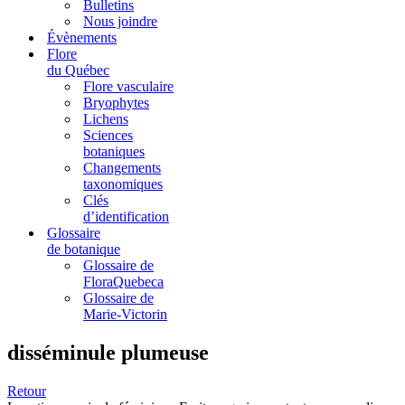
Bulletins
Nous joindre
Évènements
Flore
du Québec
Flore vasculaire
Bryophytes
Lichens
Sciences
botaniques
Changements
taxonomiques
Clés
d’identification
Glossaire
de botanique
Glossaire de
FloraQuebeca
Glossaire de
Marie-Victorin
disséminule plumeuse
Retour