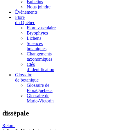
Bulletins
Nous joindre
Évènements
Flore
du Québec
Flore vasculaire
Bryophytes
Lichens
Sciences
botaniques
Changements
taxonomiques
Clés
d’identification
Glossaire
de botanique
Glossaire de
FloraQuebeca
Glossaire de
Marie-Victorin
dissépale
Retour