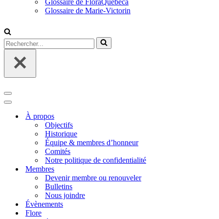
Glossaire de FloraQuebeca
Glossaire de Marie-Victorin
Rechercher...
Menu
de
Menu
navigation
de
À propos
navigation
Objectifs
Historique
Équipe & membres d’honneur
Comités
Notre politique de confidentialité
Membres
Devenir membre ou renouveler
Bulletins
Nous joindre
Évènements
Flore