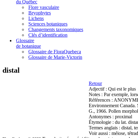
du Québec
Flore vasculaire
Bryophytes
Lichens
Sciences botaniques
Changements taxonomiques
Clés d’identification
Glossaire
de botanique
Glossaire de FloraQuebeca
Glossaire de Marie-Victorin
distal
Retour
Adjectif :
Qui est le plus
Notes :
Par exemple, lorsq
Références :
ANONYME, 19
Environnement Canada. S
G., 1966. Pollen morpho
Antonymes :
proximal
Étymologie :
du lat. dist
Termes anglais :
distal, t
Voir aussi :
méiose, tétra