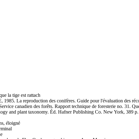
ue la tige est rattach
85. La reproduction des conifères. Guide pour l'évaluation des réco
ervice canadien des forêts. Rapport technique de foresterie no. 31.
logy and plant taxonomy. Éd. Hafner Publishing Co. New York, 389 p.
ans, éloigné
erminal
de