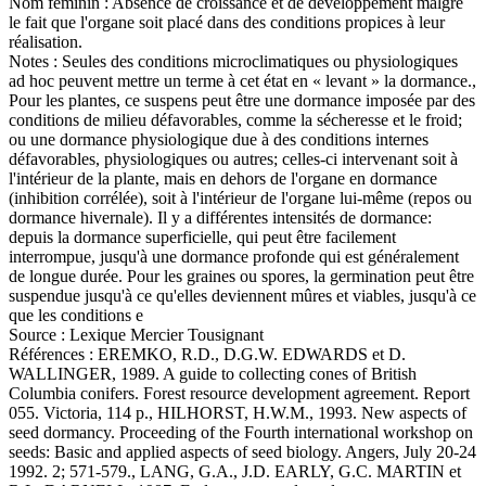
Nom féminin :
Absence de croissance et de développement malgré
le fait que l'organe soit placé dans des conditions propices à leur
réalisation.
Notes :
Seules des conditions microclimatiques ou physiologiques
ad hoc peuvent mettre un terme à cet état en « levant » la dormance.,
Pour les plantes, ce suspens peut être une dormance imposée par des
conditions de milieu défavorables, comme la sécheresse et le froid;
ou une dormance physiologique due à des conditions internes
défavorables, physiologiques ou autres; celles-ci intervenant soit à
l'intérieur de la plante, mais en dehors de l'organe en dormance
(inhibition corrélée), soit à l'intérieur de l'organe lui-même (repos ou
dormance hivernale). Il y a différentes intensités de dormance:
depuis la dormance superficielle, qui peut être facilement
interrompue, jusqu'à une dormance profonde qui est généralement
de longue durée. Pour les graines ou spores, la germination peut être
suspendue jusqu'à ce qu'elles deviennent mûres et viables, jusqu'à ce
que les conditions e
Source :
Lexique Mercier Tousignant
Références :
EREMKO, R.D., D.G.W. EDWARDS et D.
WALLINGER, 1989. A guide to collecting cones of British
Columbia conifers. Forest resource development agreement. Report
055. Victoria, 114 p., HILHORST, H.W.M., 1993. New aspects of
seed dormancy. Proceeding of the Fourth international workshop on
seeds: Basic and applied aspects of seed biology. Angers, July 20-24
1992. 2; 571-579., LANG, G.A., J.D. EARLY, G.C. MARTIN et