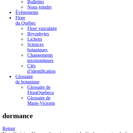
Bulletins
Nous joindre
Évènements
Flore
du Québec
Flore vasculaire
Bryophytes
Lichens
Sciences
botaniques
Changements
taxonomiques
Clés
d’identification
Glossaire
de botanique
Glossaire de
FloraQuebeca
Glossaire de
Marie-Victorin
dormance
Retour