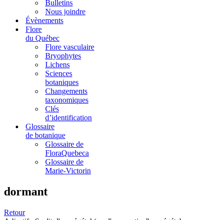
Bulletins
Nous joindre
Évènements
Flore
du Québec
Flore vasculaire
Bryophytes
Lichens
Sciences
botaniques
Changements
taxonomiques
Clés
d’identification
Glossaire
de botanique
Glossaire de
FloraQuebeca
Glossaire de
Marie-Victorin
dormant
Retour