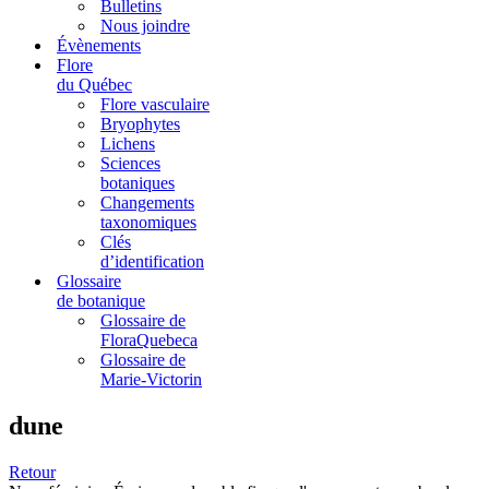
Bulletins
Nous joindre
Évènements
Flore
du Québec
Flore vasculaire
Bryophytes
Lichens
Sciences
botaniques
Changements
taxonomiques
Clés
d’identification
Glossaire
de botanique
Glossaire de
FloraQuebeca
Glossaire de
Marie-Victorin
dune
Retour