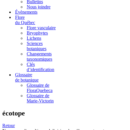
Bulletins
Nous joindre
Évènements
Flore
du Québec
Flore vasculaire
Bryophytes
Lichens
Sciences
botaniques
Changements
taxonomiques
Clés
d’identification
Glossaire
de botanique
Glossaire de
FloraQuebeca
Glossaire de
Marie-Victorin
écotope
Retour