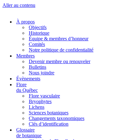
Aller au contenu
À propos
Objectifs
Historique
Équipe & membres d’honneur
Comités
Notre politique de confidentialité
Membres
Devenir membre ou renouveler
Bulletins
Nous joindre
Évènements
Flore
du Québec
Flore vasculaire
Bryophytes
Lichens
Sciences botaniques
Changements taxonomiques
Clés d’identification
Glossaire
de botanique