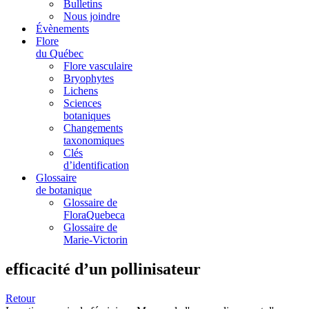
Bulletins
Nous joindre
Évènements
Flore
du Québec
Flore vasculaire
Bryophytes
Lichens
Sciences
botaniques
Changements
taxonomiques
Clés
d’identification
Glossaire
de botanique
Glossaire de
FloraQuebeca
Glossaire de
Marie-Victorin
efficacité d’un pollinisateur
Retour