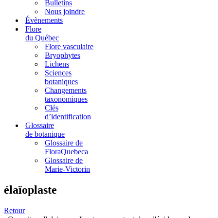
Bulletins
Nous joindre
Évènements
Flore
du Québec
Flore vasculaire
Bryophytes
Lichens
Sciences
botaniques
Changements
taxonomiques
Clés
d’identification
Glossaire
de botanique
Glossaire de
FloraQuebeca
Glossaire de
Marie-Victorin
élaïoplaste
Retour