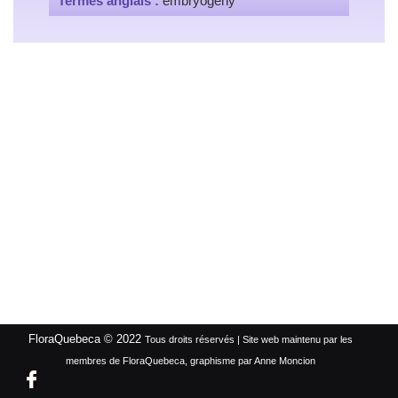
Termes anglais :
embryogeny
FloraQuebeca © 2022
Tous droits réservés | Site web maintenu par les
membres de FloraQuebeca, graphisme par Anne Moncion