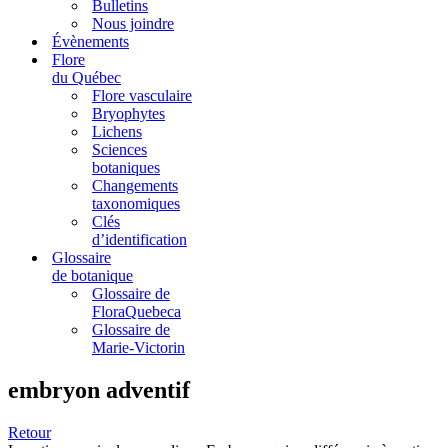
Bulletins
Nous joindre
Évènements
Flore
du Québec
Flore vasculaire
Bryophytes
Lichens
Sciences
botaniques
Changements
taxonomiques
Clés
d’identification
Glossaire
de botanique
Glossaire de
FloraQuebeca
Glossaire de
Marie-Victorin
embryon adventif
Retour