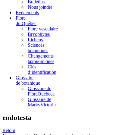
Bulletins
Nous joindre
Évènements
Flore
du Québec
Flore vasculaire
Bryophytes
Lichens
Sciences
botaniques
Changements
taxonomiques
Clés
d’identification
Glossaire
de botanique
Glossaire de
FloraQuebeca
Glossaire de
Marie-Victorin
endotesta
Retour