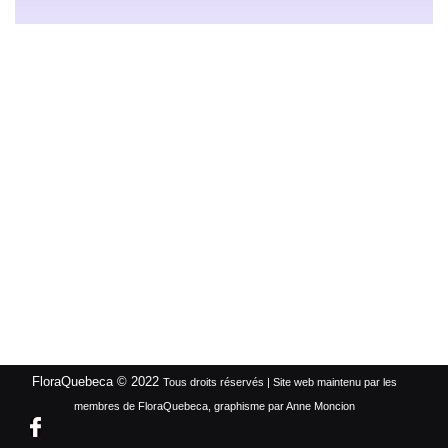
FloraQuebeca © 2022
Tous droits réservés | Site web maintenu par les
membres de FloraQuebeca, graphisme par Anne Moncion