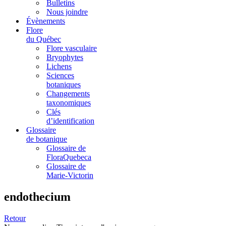
Bulletins
Nous joindre
Évènements
Flore
du Québec
Flore vasculaire
Bryophytes
Lichens
Sciences
botaniques
Changements
taxonomiques
Clés
d’identification
Glossaire
de botanique
Glossaire de
FloraQuebeca
Glossaire de
Marie-Victorin
endothecium
Retour