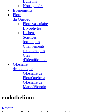
Bulletins
Nous joindre
Évènements
Flore
du Québec
Flore vasculaire
Bryophytes
Lichens
Sciences
botaniques
Changements
taxonomiques
Clés
d’identification
Glossaire
de botanique
Glossaire de
FloraQuebeca
Glossaire de
Marie-Victorin
endothelium
Retour