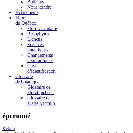
Bulletins
Nous joindre
Évènements
Flore
du Québec
Flore vasculaire
Bryophytes
Lichens
Sciences
botaniques
Changements
taxonomiques
Clés
d’identification
Glossaire
de botanique
Glossaire de
FloraQuebeca
Glossaire de
Marie-Victorin
éperonné
Retour