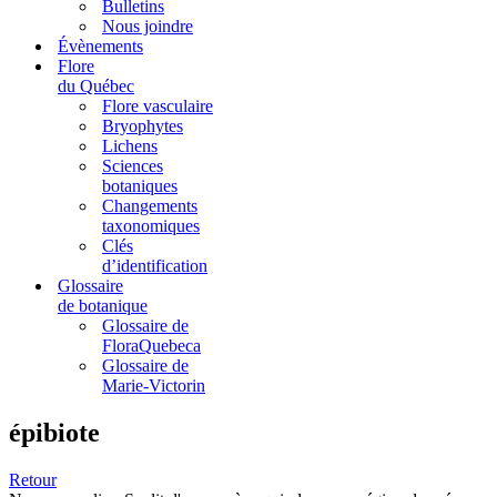
Bulletins
Nous joindre
Évènements
Flore
du Québec
Flore vasculaire
Bryophytes
Lichens
Sciences
botaniques
Changements
taxonomiques
Clés
d’identification
Glossaire
de botanique
Glossaire de
FloraQuebeca
Glossaire de
Marie-Victorin
épibiote
Retour