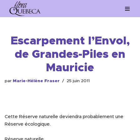
Aller
au
contenu
Escarpement l’Envol,
de Grandes-Piles en
Mauricie
par
Marie-Hélène Fraser
25 juin 2011
Cette Réserve naturelle deviendra probablement une
Réserve écologique.
Réserve naturelle