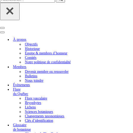
Menu
de
Menu
navigation
de
À propos
navigation
Objectifs
Historique
Équipe & membres d’honneur
Comités
Notre politique de confidentialité
Membres
Devenir membre ou renouveler
Bulletins
Nous joindre
Évènements
Flore
du Québec
Flore vasculaire
Bryophytes
Lichens
Sciences botaniques
Changements taxonomiques
Clés d’identification
Glossaire
de botanique