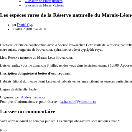
Glossaire de FloraQuebeca
Glossaire de Marie-Victorin
Les espèces rares de la Réserve naturelle du Marais-Léo
par
Daniel Cyr
8 juillet 2018
8 mai 2018
L’activité, offerte en collaboration avec la Société Provancher. Cette visite de la réserve nature
entre autres, vergerette de Provancher, spiranthe lustrée et cypripède royal.
Lieu: Réserve naturelle du Marais-Léon-Provancher.
Date et rendez-vous: le dimanche 8 juillet, rendez-vous dans le stationnement à 10h00. Apporte
Inscription obligatoire et bottes d’eau requises
.
Habitats: littoral du Fleuve Saint-Laurent et habitats variés, mais ciblant les espèces particulières
Degrés de difficulté: facile
Organisatrice :
Audrey Lachance
Pour plus d’informations et pour réserver :
lachance14@videotron.ca
Laisser un commentaire
Votre adresse e-mail ne sera pas publiée.
Les champs obligatoires sont indiqués avec
*
Nom