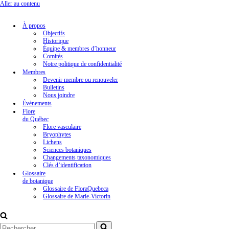
Aller au contenu
À propos
Objectifs
Historique
Équipe & membres d’honneur
Comités
Notre politique de confidentialité
Membres
Devenir membre ou renouveler
Bulletins
Nous joindre
Évènements
Flore
du Québec
Flore vasculaire
Bryophytes
Lichens
Sciences botaniques
Changements taxonomiques
Clés d’identification
Glossaire
de botanique
Glossaire de FloraQuebeca
Glossaire de Marie-Victorin
Rechercher...