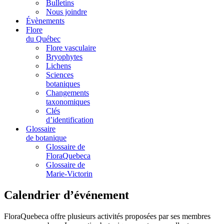
Bulletins
Nous joindre
Évènements
Flore
du Québec
Flore vasculaire
Bryophytes
Lichens
Sciences
botaniques
Changements
taxonomiques
Clés
d’identification
Glossaire
de botanique
Glossaire de
FloraQuebeca
Glossaire de
Marie-Victorin
Calendrier d’événement
FloraQuebeca offre plusieurs activités proposées par ses membres