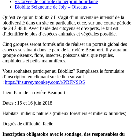
«
Corvée de contrôle du nerprun bourdaine
Bioblitz Seigneurie de Joly – Oiseaux
»
Qu’est-ce qu’un bioblitz ? Il s’agit d’un inventaire intensif de la
biodiversité dans un site en particulier, et ce, sur une courte période
de 24 à 48 h. Avec l’aide des citoyens et d’experts, le but est
d’identifier le plus d’espèces animales et végétales possible.
Cinq groupes seront formés afin de réaliser un portrait global des
espèces se situant dans le parc de la rivière Beauport. Il y aura un
groupe oiseaux, flore, insectes, poissons ainsi que reptiles,
amphibiens et petits mammifères.
Vous souhaitez participer au Bioblitz? Remplissez le formulaire
d’inscription en cliquant sur le lien suivant
:
https://fr.surveymonkey.com/r/PRFNSQS
Lieu: Parc de la rivière Beauport
Dates : 15 et 16 juin 2018
Habitats: milieux naturels (milieux forestiers et milieux humides)
Degrés de difficulté: facile
Inscription obligatoire avec le sondage, des responsables du