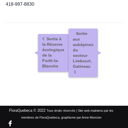
418-997-8830
Sortie
Sortie à
aux
la Réserve
aubépines
écologique
du
de la
secteur
Forêt-la-
Limbourt,
Blanche
Gatineau
FloraQuebeca © 2022
Tous droits réservés | Site web maintenu par les
membres de FloraQuebeca, graphisme par Anne Moncion