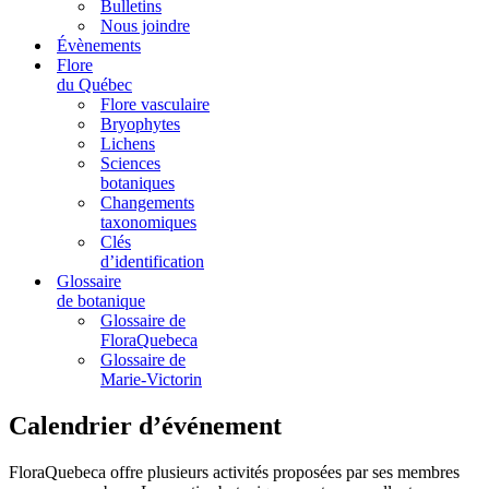
Bulletins
Nous joindre
Évènements
Flore
du Québec
Flore vasculaire
Bryophytes
Lichens
Sciences
botaniques
Changements
taxonomiques
Clés
d’identification
Glossaire
de botanique
Glossaire de
FloraQuebeca
Glossaire de
Marie-Victorin
Calendrier d’événement
FloraQuebeca offre plusieurs activités proposées par ses membres