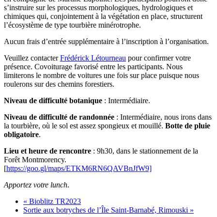
s’instruire sur les processus morphologiques, hydrologiques et
chimiques qui, conjointement à la végétation en place, structurent
l’écosystème de type tourbière minérotrophe.
Aucun frais d’entrée supplémentaire à l’inscription à l’organisation.
Veuillez contacter
Frédérick Létourneau
pour confirmer votre
présence. Covoiturage favorisé entre les participants. Nous
limiterons le nombre de voitures une fois sur place puisque nous
roulerons sur des chemins forestiers.
Niveau de difficulté botanique
: Intermédiaire.
Niveau de difficulté de randonnée
: Intermédiaire, nous irons dans
la tourbière, où le sol est assez spongieux et mouillé.
Botte de pluie
obligatoire
.
Lieu et heure de rencontre
: 9h30, dans le stationnement de la
Forêt Montmorency.
[
https://goo.gl/maps/ETKM6RN6QAVBnJfW9]
Apportez votre lunch
.
«
Bioblitz TR2023
Sortie aux botryches de l’Île Saint-Barnabé, Rimouski
»