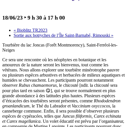
18/06/23 ‣ 9 h 30
à
17 h 00
«
Bioblitz TR2023
Sortie aux botryches de l’Île Saint-Barnabé, Rimouski
»
Tourbière du lac Joncas (Forêt Montmorency), Saint-Ferréol-les-
Neiges
Ce sera une rencontre où les néophytes en botanique et les
amoureux de la nature seront les bienvenus, tout comme les
vétérans. Nous allons explorer une tourbière minérotrophe pauvre
ou plusieurs espèces arbustives et herbacées de milieux aquatiques et
humides se chevauchent. Les participants pourront notamment
observer
Rubus chamaemorus
, le chicouté [ndlr. la chicouté sera
pour plus tard en saison 😋], qui se trouve normalement en plus
grande abondance à des latitudes plus hautes. Plusieurs espèces
d’éricacées des tourbières seront présentes, comme
Rhododendron
groanlandicum
, le Thé du Labrador et
Vaccinium oxyccocos
, la
canneberge commune. Enfin, il sera possible d’observer plusieurs
espèces de cypéracées, telles que
Juncus filiformis, Carex echinata
et Carex magellanica
. Un volet éducatif est prévu par l’organisateur,
en compagnie de Martine Lapointe. Les participants pourront donc