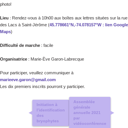
photo!
Lieu
: Rendez-vous à 10h00 aux boîtes aux lettres situées sur la rue
des Lacs à Saint-Jérôme (
45.778661°N,-74.078157°W : lien Google
Maps
)
Difficulté de marche
: facile
Organisatrice
: Marie-Ève Garon-Labrecque
Pour participer, veuillez communiquer à
marieeve.garon@gmail.com
Les dix premiers inscrits pourront y participer.
Assemblée
Initiation à
générale
l’identification
annuelle 2021
des
par
bryophytes
vidéoconférence