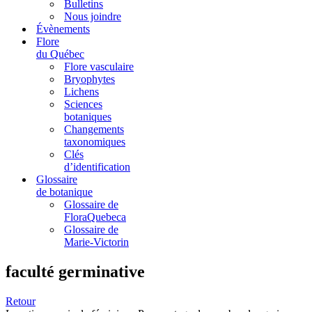
Bulletins
Nous joindre
Évènements
Flore
du Québec
Flore vasculaire
Bryophytes
Lichens
Sciences
botaniques
Changements
taxonomiques
Clés
d’identification
Glossaire
de botanique
Glossaire de
FloraQuebeca
Glossaire de
Marie-Victorin
faculté germinative
Retour