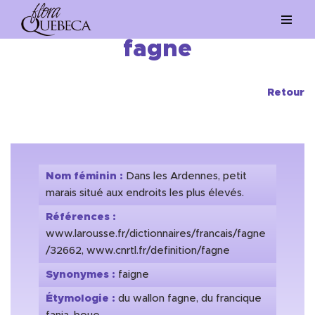
Aller
fagne
au
contenu
Retour
Nom féminin :
Dans les Ardennes, petit
marais situé aux endroits les plus élevés.
Références :
www.larousse.fr/dictionnaires/francais/fagne
/32662, www.cnrtl.fr/definition/fagne
Synonymes :
faigne
Étymologie :
du wallon fagne, du francique